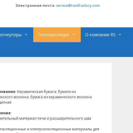
Электронная почта
:
service@rsrefractory.com
огнеупоры
Теплоизоляция
О компании RS
нование
: Керамическая бумага; бумаги из
еского волокна; бумага из керамического волокна
щитная
нение
:
нительный материал печи и расширительного шва
изоляционные и электроизоляционные материалы для