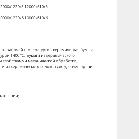
12000x1220x5,12000x610x5
10000x1220x6,10000x610x6
 от рабочей температуры: 1 керамическая бумага с
турой 1400 ℃. Бумаги из керамического
и свойствамми механической обработки,
ги из керамического волокна для удовлетворения
льзовании;