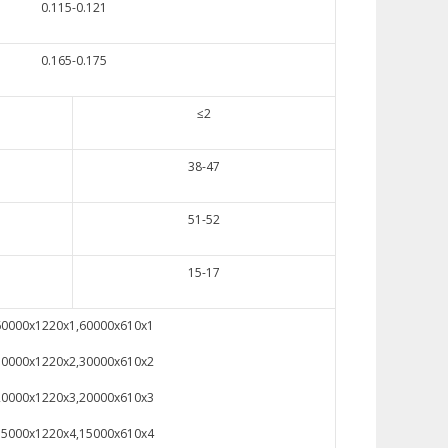
0.115-0.121
0.165-0.175
≤2
38-47
51-52
15-17
60000x1220x1,60000x610x1
30000x1220x2,30000x610x2
20000x1220x3,20000x610x3
15000x1220x4,15000x610x4