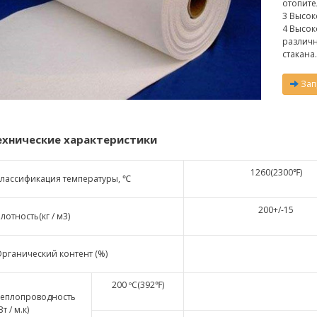
отопит
3 Высок
4 Высок
различн
стакана.
Зап
ехнические характеристики
1260(2300℉)
лассификация температуры, ℃
200+/-15
лотность(кг / м3)
рганический контент (%)
200 ºC(392℉)
Теплопроводность
Вт / м.к)