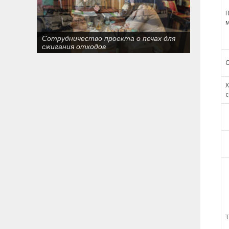
П
м
146 тонн огнеупорых кирпичей
экспортировалися в Кыргызстан
С
с
Т