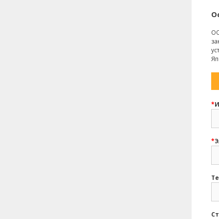
О
ОО
за
ус
Яп
*
И
*
Э
Те
Ст