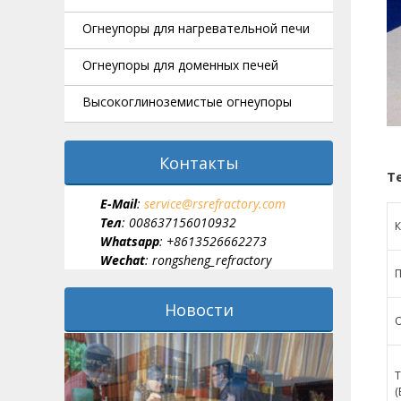
Огнеупоры для нагревательной печи
Огнеупоры для доменных печей
Высокоглиноземистые огнеупоры
Контакты
Т
E-Мail
:
service@rsrefractory.com
Тел
: 008637156010932
К
Whatsapp
: +8613526662273
Wechat
: rongsheng_refractory
П
Новости
О
(