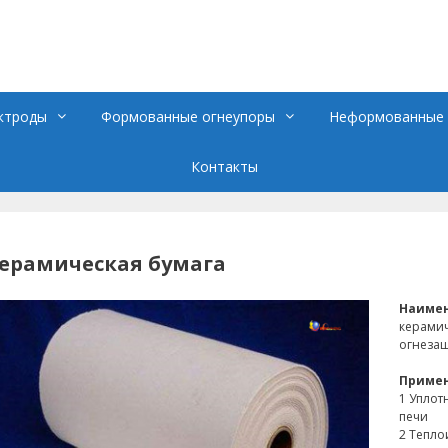
ктроды
Формованные огнеупоры
Неформованные 
Контакты
ерамическая бумага
Наиме
керамич
огнеза
Приме
1 Уплот
печи
2 Тепло