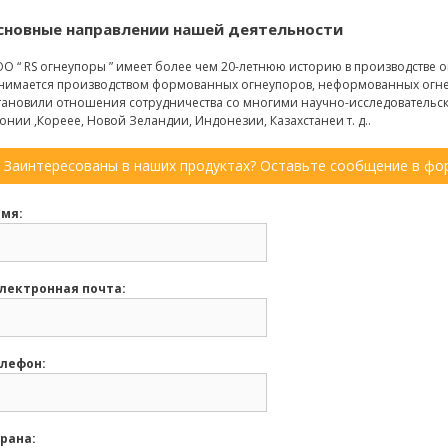
сновные направлении нашей деятельности
О “ RS огнеупоры ” имеет более чем 20-летнюю историю в производстве
нимается производством формованных огнеупоров, неформованных огне
тановили отношения сотрудничества со многими научно-исследовательс
онии ,Кореее, Новой Зеландии, Индонезии, Казахстанеи т. д..
Заинтересованы в наших продуктах? Оставьте сообщение в фор
мя:
лектронная почта:
лефон:
рана: