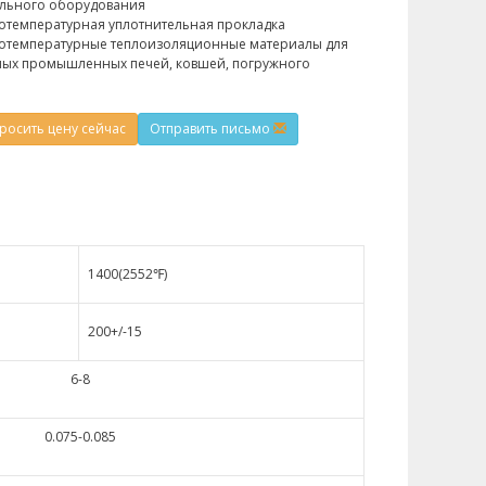
ельного оборудования
отемпературная уплотнительная прокладка
отемпературные теплоизоляционные материалы для
ых промышленных печей, ковшей, погружного
росить цену сейчас
Отправить письмо
1400(2552℉)
200+/-15
6-8
0.075-0.085