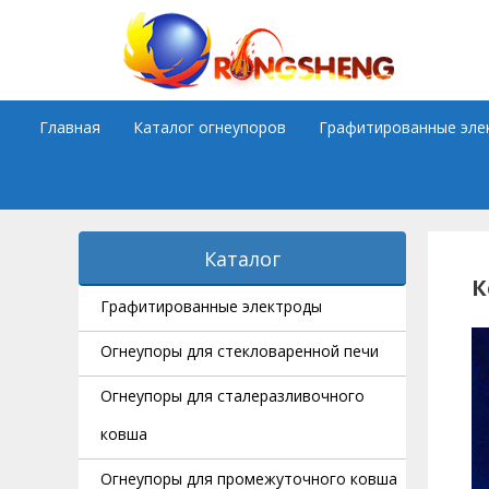
Skip
to
content
Главная
Каталог огнеупоров
Графитированные эле
Каталог
К
Графитированные электроды
Огнеупоры для стекловаренной печи
Огнеупоры для сталеразливочного
ковша
Огнеупоры для промежуточного ковша