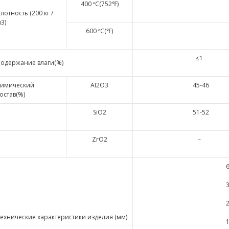
400 ºC(752℉)
лотность (200 кг /
3)
600 ºC(℉)
≤1
одержание влаги(%)
Химический
AI2O3
45-46
остав(%)
SiO2
51-52
ZrO2
–
ехнические характеристики изделия (мм)