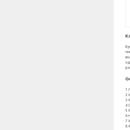
К
Бу
те
во
од
ра
О
1 
2 
3 
4 
5 
6 
7 
8 