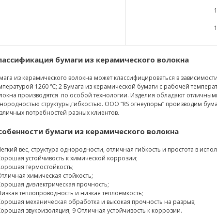
лассификация
бумаги из керамического волокна
мага из керамического волокна может классифицироваться в зависимости
мпературой 1260 ℃; 2 Бумага из керамической бумаги с рабочей темпера
локна производятся по особой технологии. Изделия обладают отличным
нородностью структуры,гибкостью. ООО “RS огнеупоры” производим бума
зличных потребностей разных клиентов.
собенности бумаги из керамического волокна
Легкий вес, структура однородности, отличная гибкость и простота в испо
Хорошая устойчивость к химической коррозии;
Хорошая термостойкость;
Отличная химическая стойкость;
Хорошая диэлектрическая прочность;
Низкая теплопроводность и низкая теплоемкость;
Хорошая механическая обработка и высокая прочность на разрыв;
Хорошая звукоизоляция; 9 Отличная устойчивость к коррозии.