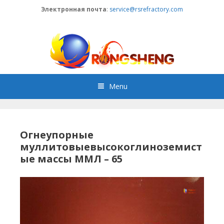
Skip
Электронная почта
:
service@rsrefractory.com
to
content
Menu
Огнеупорные
муллитовыевысокоглиноземист
ые массы ММЛ – 65