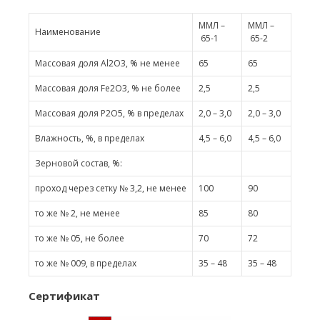
ММЛ –
ММЛ –
Наименование
65-1
65-2
Массовая доля Al2O3, % не менее
65
65
Массовая доля Fe2O3, % не более
2,5
2,5
Массовая доля P2O5, % в пределах
2,0 – 3,0
2,0 – 3,0
Влажность, %, в пределах
4,5 – 6,0
4,5 – 6,0
Зерновой состав, %:
проход через сетку № 3,2, не менее
100
90
то же № 2, не менее
85
80
то же № 05, не более
70
72
то же № 009, в пределах
35 – 48
35 – 48
Сертификат