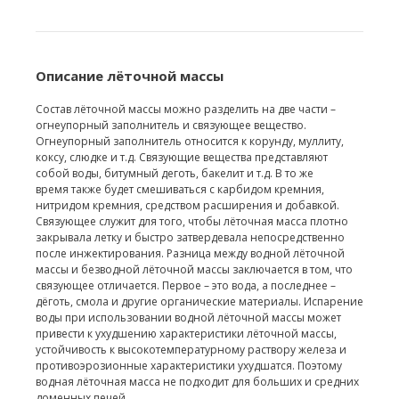
Описание лёточной массы
Состав лёточной массы можно разделить на две части –
огнеупорный заполнитель и связующее вещество.
Огнеупорный заполнитель относится к корунду, муллиту,
коксу, слюдке и т.д. Связующие вещества представляют
собой воды, битумный деготь, бакелит и т.д. В то же
время также будет смешиваться с карбидом кремния,
нитридом кремния, средством расширения и добавкой.
Связующее служит для того, чтобы лёточная масса плотно
закрывала летку и быстро затвердевала непосредственно
после инжектирования. Разница между водной лёточной
массы и безводной лёточной массы заключается в том, что
связующее отличается. Первое – это вода, а последнее –
дёготь, смола и другие органические материалы. Испарение
воды при использовании водной лёточной массы может
привести к ухудшению характеристики лёточной массы,
устойчивость к высокотемпературному раствору железа и
противоэрозионные характеристики ухудшатся. Поэтому
водная лёточная масса не подходит для больших и средних
доменных печей.