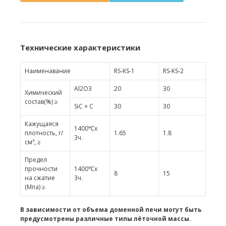
Технические характеристики
Наименавание
RS-KS-1
RS-KS-2
Al2O3
20
30
Химический
состав(%) ≥
SiC + C
30
30
Кажущаяся
1400℃x
плотность, г/
1.65
1.8
3ч.
см³, ≥
Предел
прочности
1400℃x
8
15
на сжатие
3ч.
(Mпa) ≥
В зависимости от объема доменной печи могут быть
предусмотрены различные типы лёточной массы.