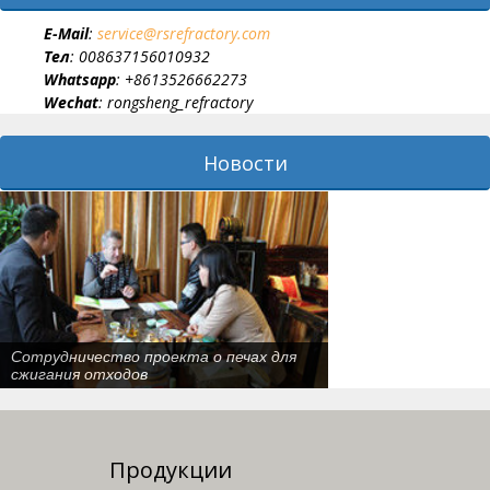
E-Мail
:
service@rsrefractory.com
Тел
: 008637156010932
Whatsapp
: +8613526662273
Wechat
: rongsheng_refractory
Новости
Сотрудничество проекта о печах для
сжигания отходов
Продукции