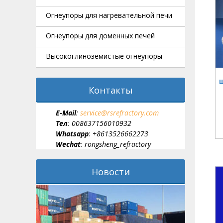
Огнеупоры для нагревательной печи
Огнеупоры для доменных печей
Высокоглиноземистые огнеупоры
Ш
Контакты
E-Мail
:
service@rsrefractory.com
Тел
: 008637156010932
Whatsapp
: +8613526662273
Wechat
: rongsheng_refractory
Новости