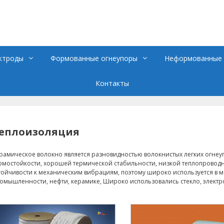
ктроды
Формованные огнеупоры
Неформованные 
Контакты
еплоизоляция
рамическое волокно является разновидностью волокнистых легких огнеуп
рмостойкости, хорошей термической стабильности, низкой теплопровод
тойчивости к механическим вибрациям, поэтому широко используется в 
омышленности, нефти, керамике, Широко использовались стекло, элект