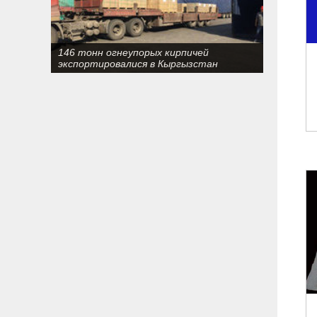
146 тонн огнеупорых кирпичей
экспортировалися в Кыргызстан