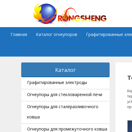
Skip
to
content
Главная
Каталог огнеупоров
Графитированные эле
Каталог
Т
Графитированные электроды
Ке
Огнеупоры для стекловаренной печи
те
ус
Огнеупоры для сталеразливочного
пр
ковша
Огнеупоры для промежуточного ковша