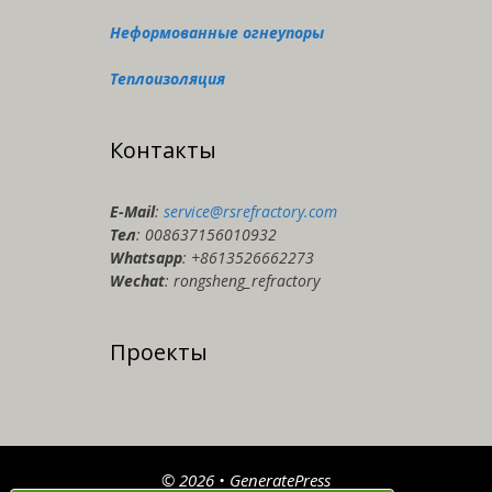
Неформованные огнеупоры
Теплоизоляция
Контакты
E-Мail
:
service@rsrefractory.com
Тел
: 008637156010932
Whatsapp
: +8613526662273
Wechat
: rongsheng_refractory
Проекты
© 2026
•
GeneratePress