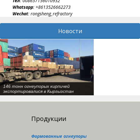
Тел
: 008637156010932
Whatsapp
: +8613526662273
Wechat
: rongsheng_refractory
Новости
146 тонн огнеупорых кирпичей
экспортировалися в Кыргызстан
Продукции
Формованные огнеупоры