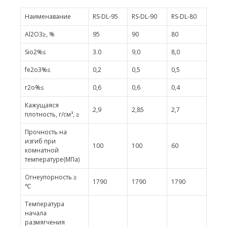
Наименавание
RS-DL-95
RS-DL-90
RS-DL-80
Al2O3≥, %
95
90
80
Sio2%≤
3.0
9,0
8,0
fe2o3%≤
0,2
0,5
0,5
r2o%≤
0,6
0,6
0,4
Кажущаяся
2,9
2,85
2,7
плотность, г/см³, ≥
Прочность на
изгиб при
100
100
60
комнатной
температуре(МПа)
Огнеупорность ≥
1790
1790
1790
℃
Температура
начала
размягчения