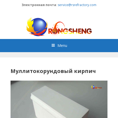
Skip
Электронная почта
:
service@rsrefractory.com
to
content
Menu
Муллитокорундовый кирпич