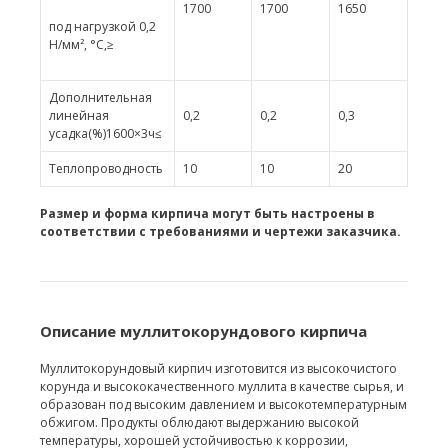
1700
1700
1650
под нагрузкой 0,2
Н/мм², °С,≥
Дополнительная
линейная
0,2
0,2
0,3
усадка(%)1600×3ч≤
Теплопроводность
10
10
20
Размер и форма кирпича могут быть настроены в
соответствии с требованиями и чертежи заказчика.
Описание муллитокорундового кирпича
Муллитокорундовый кирпич изготовится из высокочистого
корунда и высококачественного муллита в качестве сырья, и
образован под высоким давлением и высокотемпературным
обжигом. Продукты облюдают выдержанию высокой
температуры, хорошей устойчивостью к коррозии,