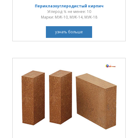
Периклазоуглеродистый кирпич
Углерод ％ не менее: 10
Марки: МУК-10, МУК-14, МУК-18
узнать больше