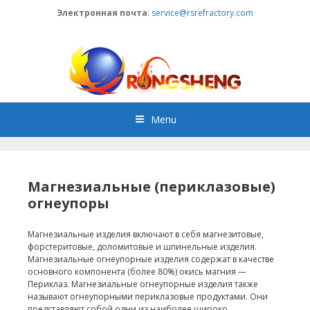
Skip
Электронная почта
:
service@rsrefractory.com
to
content
Menu
Магнезиальные (периклазовые)
огнеупоры
Магнезиальные изделия включают в себя магнезитовые,
форстеритовые, доломитовые и шпинельные изделия.
Магнезиальные огнеупорные изделия содержат в качестве
основного компонента (более 80%) окись магния —
Периклаз. Магнезиальные огнеупорные изделия также
называют огнеупорными периклазовые продуктами. Они
представляют собой одни из наиболее широко