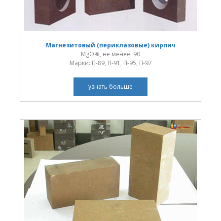
Магнезитовый (периклазовые) кирпич
MgO%, не менее: 90
Марки: П-89, П-91, П-95, П-97
узнать больше