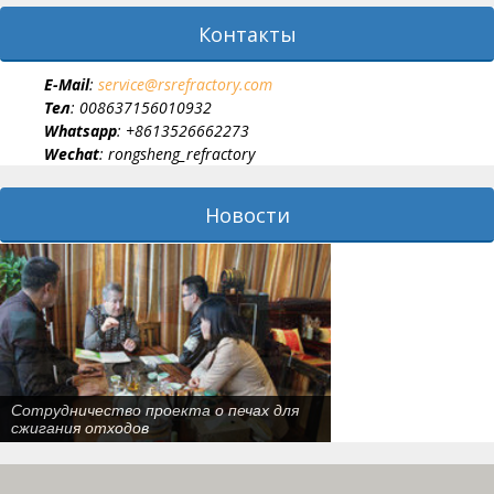
Контакты
E-Мail
:
service@rsrefractory.com
Тел
: 008637156010932
Whatsapp
: +8613526662273
Wechat
: rongsheng_refractory
Новости
146 тонн огнеупорых кирпичей
экспортировалися в Кыргызстан