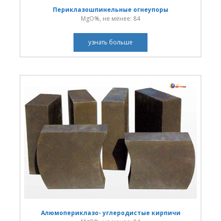
Периклазошпинельные огнеупоры
MgO%, не менее: 84
узнать больше
Алюмопериклазо- углеродистые кирпичи