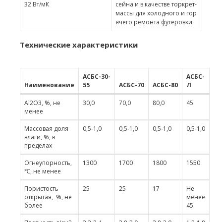
32 Вт/мК
сейна и в качестве торкрет-
массы для холодного и гор
ячего ремонта футеровки.
Технические характеристики
АСБС-30-
АСБС-
Наименование
55
АСБС-70
АСБС-80
Л
Al2O3, %, не
30,0
70,0
80,0
45
менее
Массовая доля
0,5-1,0
0,5-1,0
0,5-1,0
0,5-1,0
влаги, %, в
пределах
Огнеупорность,
1300
1700
1800
1550
℃, не менее
Пористость
25
25
17
Не
открытая, %, не
менее
более
45