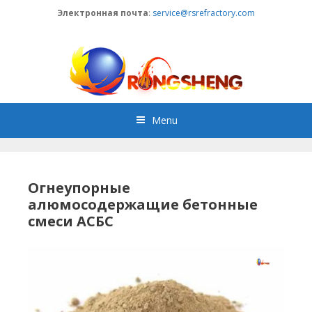
Skip
Электронная почта
:
service@rsrefractory.com
to
content
Menu
Огнеупорные
алюмосодержащие бетонные
смеси АСБС