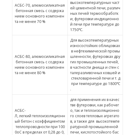
высокотемпературных част
АСБС-70, алюмосиликатная
ей цементной печи, различ
бетонная смесь с содержа
ных печей термообработк
нием основного компонен
и, футеровки индукционно
та не менее 70 %
й печи при температуре до
1750℃.
Для высокотемпературных
износостойких облицовках
в нефтехимической промы
АСБС-80, алюмосиликатная
шленности, футеровках дру
бетонная смесь с содержа
гих промышленных печей,
нием основного компонен
в частности днища и стен с
та не менее 80 %
талеразливочных ковшей и
стекловаренной печи и т. д
при температуре до 1800℃
.
для применения их в качес
тве футеровки, как рабочег
АСБС-
о, так и теплоизоляционно
Л, легкий теплоизоляционн
го слоев тепловых агрегато
ый бетон с коэффициентом
в, а также для высокотемпе
теплопроводности при 100
ратурной промышленной
0оС в пределах от 0,28 до 0,
печи, кислотостойкого бас