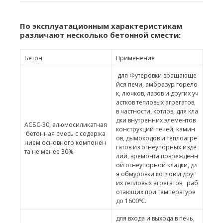
По эксплуатационным характеристикам
различают несколько бетонной смести:
Бетон
Применение
для Футеровки вращающе
йся печи, амбразур горело
к, лючков, лазов и других уч
астков тепловых агрегатов,
в частности, котлов, для кла
дки внутренних элементов
АСБС-30, алюмосиликатная
конструкций печей, камин
бетонная смесь с содержа
ов, дымоходов и теплоагре
нием основного компонен
гатов из огнеупорных изде
та не менее 30%
лий, зремонта поврежденн
ой огнеупорной кладки, дл
я обмуровки котлов и друг
их тепловых агрегатов, раб
отающих при температуре
до 1600℃.
для входа и выхода в печь,