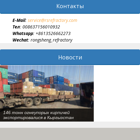
Контакты
E-Мail
:
service@rsrefractory.com
Тел
: 008637156010932
Whatsapp
: +8613526662273
Wechat
: rongsheng_refractory
Новости
146 тонн огнеупорых кирпичей
экспортировалися в Кыргызстан