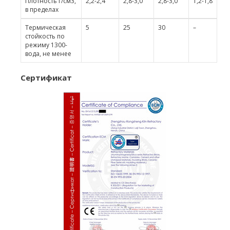
Плотность г/см3,
2,2-2,4
2,8-3,0
2,8-3,0
1,2-1,8
в пределах
Термическая
5
25
30
–
стойкость по
режиму 1300-
вода, не менее
Сертификат