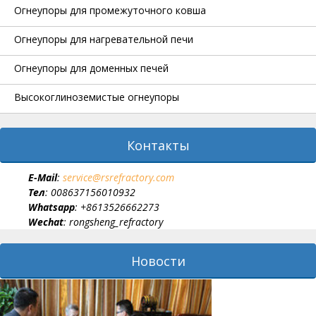
Огнеупоры для промежуточного ковша
Огнеупоры для нагревательной печи
Огнеупоры для доменных печей
Высокоглиноземистые огнеупоры
Контакты
E-Мail
:
service@rsrefractory.com
Тел
: 008637156010932
Whatsapp
: +8613526662273
Wechat
: rongsheng_refractory
Новости