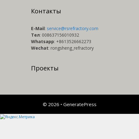
Контакты
E-Мail
:
service@rsrefractory.com
Тел
: 008637156010932
Whatsapp
: +8613526662273
Wechat
: rongsheng_refractory
Проекты
© 2026
•
GeneratePress