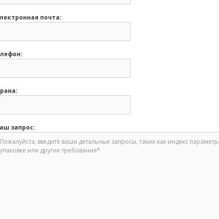
лектронная почта:
лефон:
рана:
аш запрос: