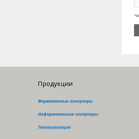
*М
Продукции
Формованные огнеупоры
Неформованные огнеупоры
Теплоизоляция