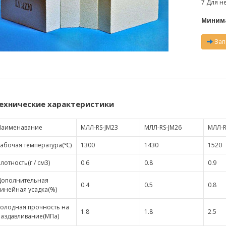
7 Для н
Минима
Зап
ехнические характеристики
Наименавание
МЛЛ-RS-JМ23
МЛЛ-RS-JМ26
МЛЛ-R
абочая температура(℃)
1300
1430
1520
лотность(г / см3)
0.6
0.8
0.9
Дополнительная
0.4
0.5
0.8
инейная усадка(%)
олодная прочность на
1.8
1.8
2.5
аздавливание(МПа)