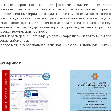
Низкая теплопроводность: хороший эффект теплоизоляции, что делает то
Низкая теплоемкость: поскольку своего легкого веса и низкой теплопров
плоизоляционные кирпичи накапливают очень мало тепла, эффект энерго
Низкого содержания примесей: муллитовые легковесные теплоизоляцио
легкоплавкое содержание щелочного металла, и, следовательно, их огне
юминия позволяет поддерживать хорошую производительность при пон
Высокая термическая прочность.
Точный размер внешнего вида: ускорить кладку, щель кладки тонкие и акк
сокую стабильность.
Продукт можно перерабатывать в специальные формы, чтобы уменьшить к
ертификат