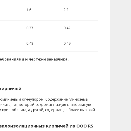
1.6
2.2
0.37
0.42
0.48
0.49
ребованиями и чертежи
заказчика
.
кирпичей
алюминиевым огнеупором. Содержание глинозема
уллита, тот, который содержит низкую глиноземную
 кристобалита, а другой, содержащее более высокий
еплоизоляционныз кирпичей из ООО RS