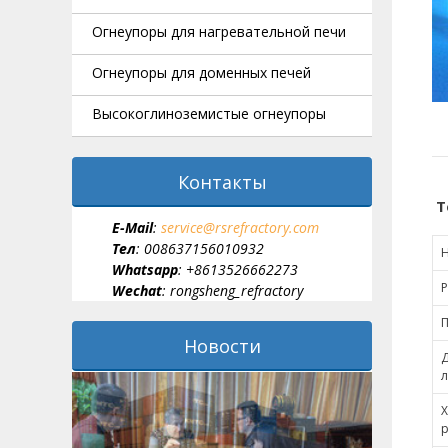
Огнеупоры для нагревательной печи
Огнеупоры для доменных печей
Высокоглиноземистые огнеупоры
Контакты
Т
E-Мail
:
service@rsrefractory.com
Тел
: 008637156010932
Whatsapp
: +8613526662273
Р
Wechat
: rongsheng_refractory
П
Новости
л
Х
р