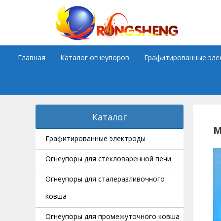
Skip
to
content
Главная
Каталог огнеупоров
Графитированные эле
Каталог
М
Графитированные электроды
Огнеупоры для стекловаренной печи
Огнеупоры для сталеразливочного
ковша
Огнеупоры для промежуточного ковша