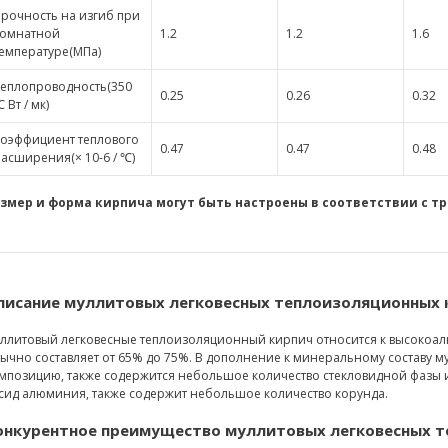
рочность на изгиб при
комнатной
1.2
1.2
1.6
емпературе(МПа)
еплопроводность(350
0.25
0.26
0.32
 Вт / мк)
оэффициент теплового
0.47
0.47
0.48
асширения(× 10-6 / ℃)
змер и форма кирпича могут быть настроены в соответствии с т
писание муллитовых легковесных теплоизоляционных 
ллитовый легковесные теплоизоляционный кирпич относится к высоко
ычно составляет от 65% до 75%. В дополнение к минеральному составу м
мпозицию, также содержится небольшое количество стекловидной фазы и
сид алюминия, также содержит небольшое количество корунда.
онкурентное преимущество муллитовых легковесных т