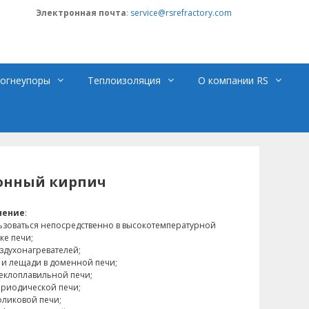
Электронная почта
:
service@rsrefractory.com
огнеупоры
Теплоизоляция
О компании RS
онный кирпич
нение
:
ьзоваться непосредственно в высокотемпературной
ке печи;
оздухонагревателей;
 и лещади в доменной печи;
теклоплавильной печи;
ериодической печи;
оликовой печи;