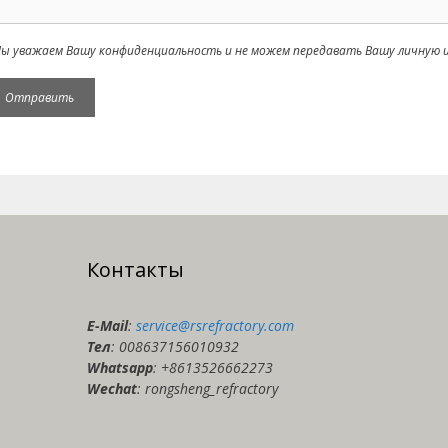
ы уважаем Вашу конфиденциальность и не можем передавать Вашу личную и
Контакты
E-Мail
:
service@rsrefractory.com
Тел
: 008637156010932
Whatsapp
: +8613526662273
Wechat
: rongsheng_refractory