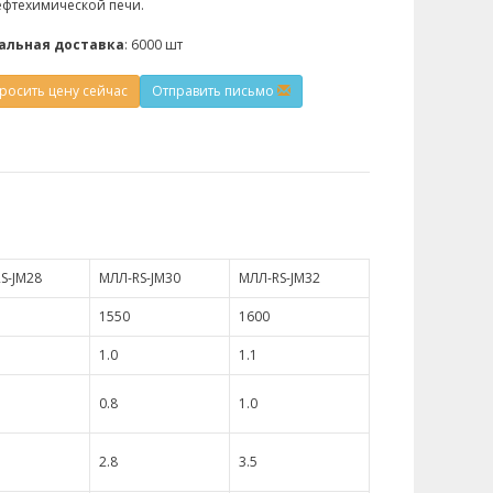
ефтехимической печи.
льная доставка
: 6000 шт
росить цену сейчас
Отправить письмо
S-JМ28
МЛЛ-RS-JМ30
МЛЛ-RS-JМ32
1550
1600
1.0
1.1
0.8
1.0
2.8
3.5