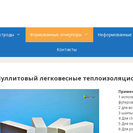
ктроды
Формованные огнеупоры
Неформованные 
Контакты
уллитовый легковесные теплоизоляци
Приме
1 испол
футеров
2 для в
3 шахты
4 Для с
5 Для п
6 Для р