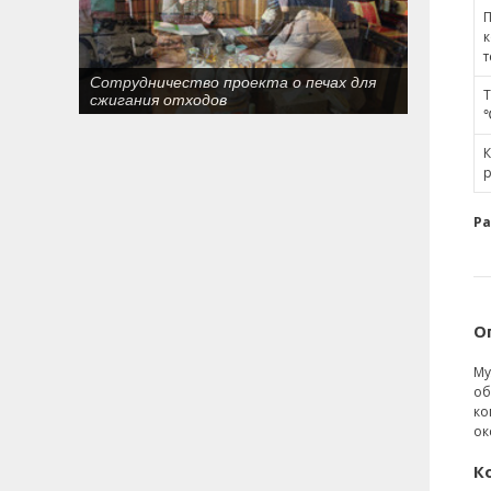
П
т
146 тонн огнеупорых кирпичей
Т
экспортировалися в Кыргызстан
℃
К
р
Ра
О
Му
об
ко
ок
К