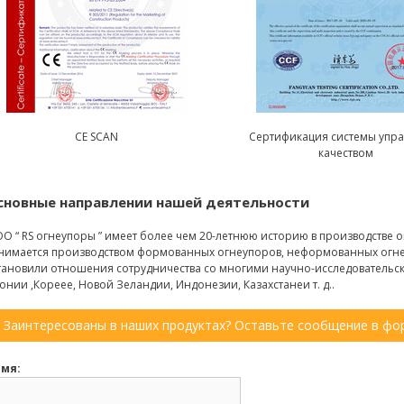
CE SCAN
Сертификация системы упр
качеством
сновные направлении нашей деятельности
О “ RS огнеупоры ” имеет более чем 20-летнюю историю в производстве
нимается производством формованных огнеупоров, неформованных огне
тановили отношения сотрудничества со многими научно-исследовательс
онии ,Кореее, Новой Зеландии, Индонезии, Казахстанеи т. д..
Заинтересованы в наших продуктах? Оставьте сообщение в фор
мя: