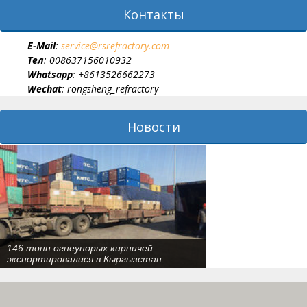
Контакты
E-Мail
:
service@rsrefractory.com
Тел
: 008637156010932
Whatsapp
: +8613526662273
Wechat
: rongsheng_refractory
Новости
146 тонн огнеупорых кирпичей
экспортировалися в Кыргызстан