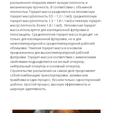
распыленное покрытие имеет лучшую плотность и
механическую прочность. В соответствии с объемной
плотностью Торкрет-масса разделяется на легковесную
торкрет-массу(плотность 0,5 ~ 1,3 г / см3), среднеплотную
торкрет-массу(плотность 1,3 ~ 1,8 г / см3) и тяжёлую торкрет-
массу( плотность более 1,8 г / см3). Легковесная торкрет-
масса используется для изоляционной футеровки и
теплозащиты. Среднеплотная торкрет-масса подходит не
только для изоляционной футеровки, но и для
низкотемпературной и среднетемпературной рабочей
облицовки. Тяжёлая торкрет-масса в основном
предназначена для высокотемпературной рабочей
футеровки. Торкрет-масса в соответствии с химическими
свойствами подразделяется на кислый огнеупор,
нейтральный огнеупор и основный огнеупор.
Строительство распыления на самом деле представляет
собой комбинацию транспортировки, заливки или
трамбовки в один процесс, без или только односторонний
шаблон, простой процесс, высокую эффективность и
широкую адаптивность.