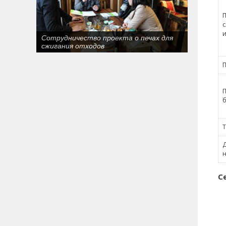
П
с
и
Сотрудничество проекта о печах для
сжигания отходов
П
П
б
Т
Д
н
С