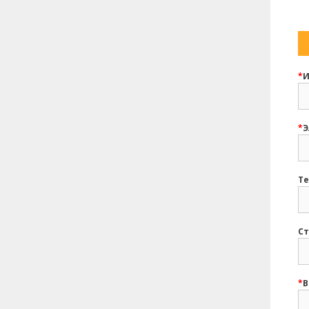
*
И
*
Э
Те
Ст
*
В