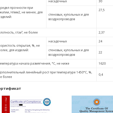
насадочных
30
редел прочности при
27,5
жатии, Н/мм2, не менее, для
стеновых, купольных и для
зделий:
воздухопроводов
лотность, г/см³, не более
2,37
насадочных
24
ористость открытая, %, не
олее, для изделий:
стеновых, купольных и для
22
воздухопроводов
емпература начала размягчения, °С, не ниже
1620
ополнительный линейный рост при температуре 1450°С, %,
0,4
е более
ертификат