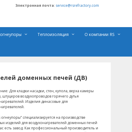
Электронная почта
:
service@rsrefractory.com
огнеупоры
Теплоизоляция
О компании RS
елей доменных печей (ДВ)
ние: Для кладки насадки, стен, купола, верха камеры
, штуцеров воздухопроводов горячего дутья
нагревателей. Изделия динасовые для
нагревателей.
 огнеупоры” специализируется на производстве
ых изделий для воздухонагревателей доменных печей
 нас есть завод. Как профессиональный производитель и