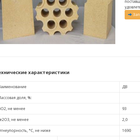
поставщ
удовлет
Зап
ехнические характеристики
Наименование
ДВ
ассовая доля, %:
iO2, не менее
93
e2O3, не менее
2,0
гнеупорность, °С, не ниже
1690