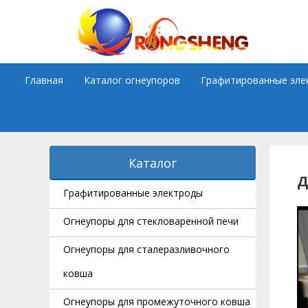
Skip
to
content
Главная
Каталог огнеупоров
Графитированные эле
Каталог
Д
Графитированные электроды
Огнеупоры для стекловаренной печи
Огнеупоры для сталеразливочного
ковша
Огнеупоры для промежуточного ковша