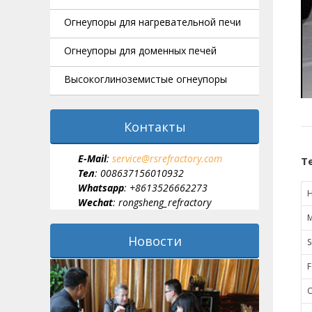
Огнеупоры для нагревательной печи
Огнеупоры для доменных печей
Высокоглиноземистые огнеупоры
Контакты
E-Мail
:
service@rsrefractory.com
Т
Тел
: 008637156010932
Whatsapp
: +8613526662273
Wechat
: rongsheng_refractory
М
Новости
S
F
О