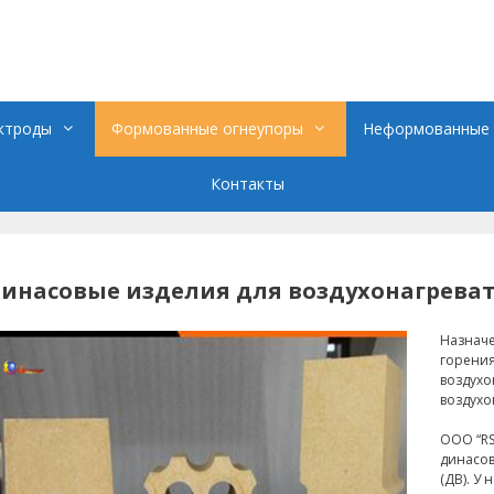
ктроды
Формованные огнеупоры
Неформованные 
Контакты
инасовые изделия для воздухонагреват
Назначе
горения
воздухо
воздухо
ООО “RS
динасов
(ДВ). У