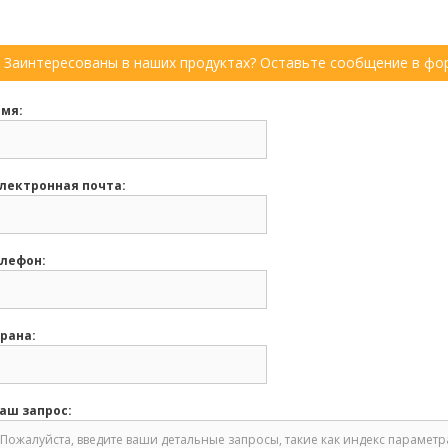
Заинтересованы в наших продуктах? Оставьте сообщение в фор
мя:
лектронная почта:
лефон:
рана:
аш запрос: