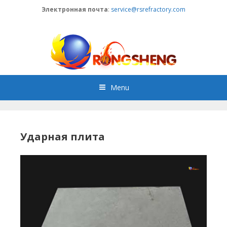
Skip
Электронная почта
:
service@rsrefractory.com
to
content
Menu
Ударная плита