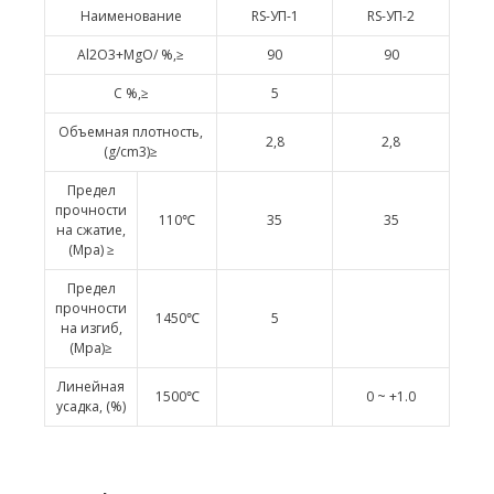
Наименование
RS-УП-1
RS-УП-2
Al2O3+MgO/ %,≥
90
90
C %,≥
5
Объемная плотность,
2,8
2,8
(g/cm3)≥
Предел
прочности
110℃
35
35
на сжатие,
(Mpa) ≥
Предел
прочности
1450℃
5
на изгиб,
(Mpa)≥
Линейная
1500℃
0 ~ +1.0
усадка, (%)