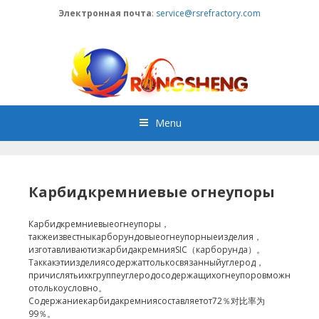
Skip
Электронная почта
:
service@rsrefractory.com
to
content
Menu
Карбидкремниевые огнеупоры
Карбидкремниевыеогнеупоры，
такжеизвестныкарборундовыеогнеупорныеи​​зделия，
изготавливаютизкарбидакремнияSIC（карборунда）。
Таккакэтиизделиясодержаттолькосвязанныйуглерод，
причислятьихкгруппеуглеродосодержащихогнеупоровможн
отолькоусловно。
Содержаниекарбидакремниясоставляетот72％对比率为
99％。