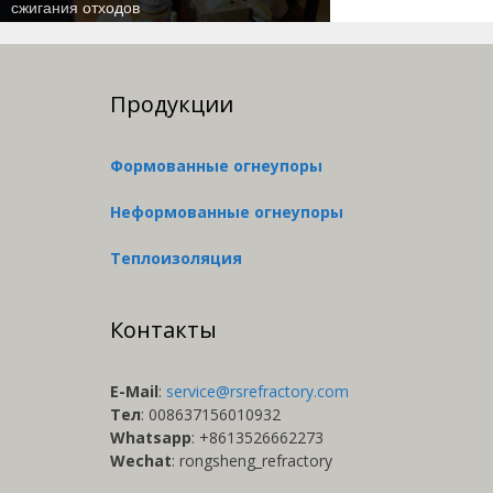
сжигания отходов
Продукции
Формованные огнеупоры
Неформованные огнеупоры
Теплоизоляция
Контакты
E-Мail
:
service@rsrefractory.com
Тел
: 008637156010932
Whatsapp
: +8613526662273
Wechat
: rongsheng_refractory