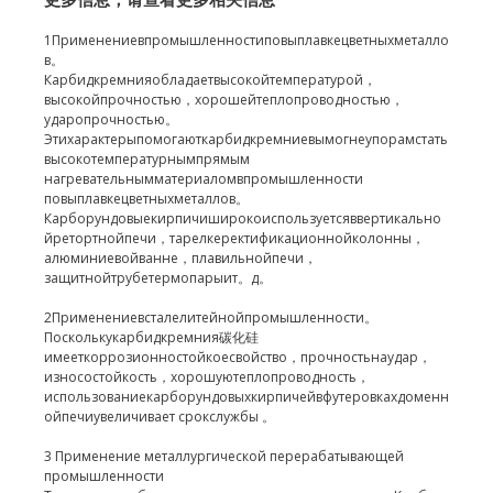
1Применениевпромышленностиповыплавкецветныхметалло
в。
Карбидкремнияобладаетвысокойтемпературой，
высокойпрочностью，хорошейтеплопроводностью，
ударопрочностью。
Этихарактерыпомогаюткарбидкремниевымогнеупорамстать
высокотемпературнымпрямым
нагревательнымматериаломвпромышленности
повыплавкецветныхметаллов。
Карборундовыекирпичиширокоиспользуетсяввертикально
йретортнойпечи，тарелкеректификационнойколонны，
алюминиевойванне，плавильнойпечи，
защитнойтрубетермопарыит。
д。
2Применениевсталелитейнойпромышленности。
Посколькукарбидкремния碳化硅
имееткоррозионностойкоесвойство，прочностьнаудар，
износостойкость，хорошуютеплопроводность，
использованиекарборундовыхкирпичейвфутеровкахдоменн
ойпечиувеличивает срокслужбы
。
3 Применение металлургической перерабатывающей
промышленности