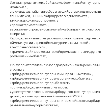
Изделияпредставляетсобойвысокоэффективныйогнеупорны
йматериал，
атакжеидеальныйэнергосберегающийматериалдляпромыш
ленныхпечей。
Ониимеютрядпревосходныхсвойств，
такихкаквысокаяжаропрочность，
хорошаятермостойкость，
высокаятеплопроводностьималыйкоэффициенттепловогора
сширения。
Карбидкремниевыеогнеупорыширокоиспользуетсядлячерн
ойметаллургии，цветнойметаллургии，химической，
электроэнергетической，
керамическойиаэрокосмическойпромышленностиидругихп
ромышленныхобластях。
Огнеупорыэтоготипаможноподразделитьначетыреосновны
егруппы：
карбидкремниевыеогнеупорынаминеральныхсвязках，
карбидкремниевыеогнеупорынаорганическойсвязке，
карбидкремниевыеогнеупорыбезсвязки，
прочиекарбидкремниевыеогнеупоры。
Существуетдваосновныхтипакарборундовыхогнеупорныхиз
делий，производимыхнашейкомпаниейОООRS：
карбидкремниевыеогнеупорынанитриднойсвязкеикарбидк
ремниевыеогнеупорыбезсвязки。