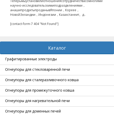
Теперьмыустановилиотношениясотрудничествасомногими
научно-исследовательскимиподразделениями，
анашипродуктыпроданывЯпонии，Кореее，
НовойЗеландии，Индонезии，Казахстанеит。
д..
[contact-form-7 404 "Not Found"]
Каталог
Графитированные электроды
Огнеупоры для стекловаренной печи
Огнеупоры для сталеразливочного ковша
Огнеупоры для промежуточного ковша
Огнеупоры для нагревательной печи
Огнеупоры для доменных печей