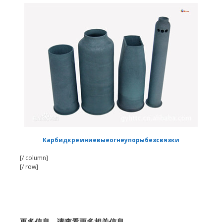
Карбидкремниевыеогнеупорыбезсвязки
[/ column]
[/ row]
更多信息，请查看更多相关信息