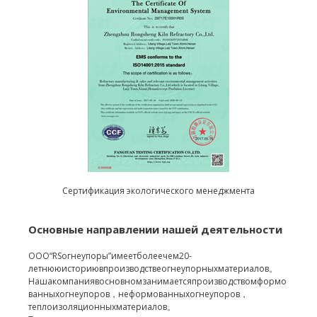
Сертификация экологического менеджмента
Основные направлении нашей деятельности
ООО“RSогнеупоры”имеетболеечем20-
летнююисториювпроизводствеогнеупорныхматериалов。
Нашакомпаниявосновномзанимаетсяпроизводствомформо
ванныхогнеупоров，неформованныхогнеупоров，
теплоизоляционныхматериалов。