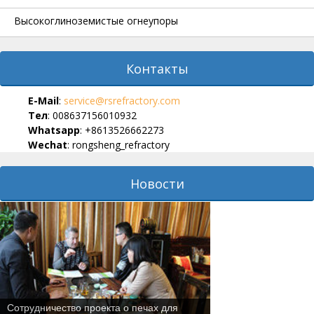
Высокоглиноземистые огнеупоры
Контакты
E-Мail
:
service@rsrefractory.com
Тел
: 008637156010932
Whatsapp
: +8613526662273
Wechat
: rongsheng_refractory
Новости
Сотрудничество проекта о печах для