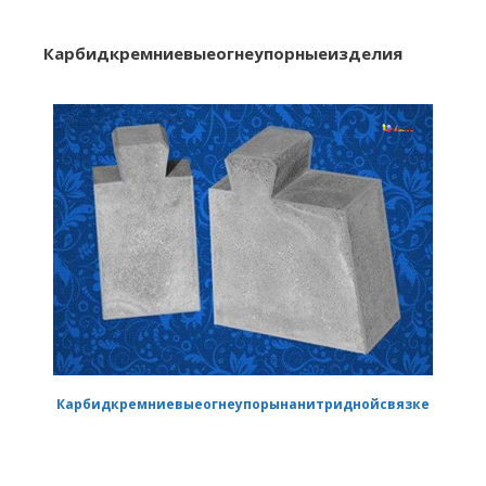
Карбидкремниевыеогнеупорныеи​​зделия
Карбидкремниевыеогнеупорынанитриднойсвязке